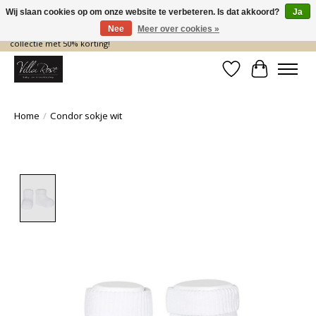
Wij slaan cookies op om onze website te verbeteren. Is dat akkoord?
Ja
Nee
Meer over cookies »
De nieuwe collectie komt eraan… en wij maken ruimte! Shop nu de zomer
collectie met 50% korting!
Verlanglijst
Winkelwa
Home
/
Condor sokje wit
Product image slideshow Items