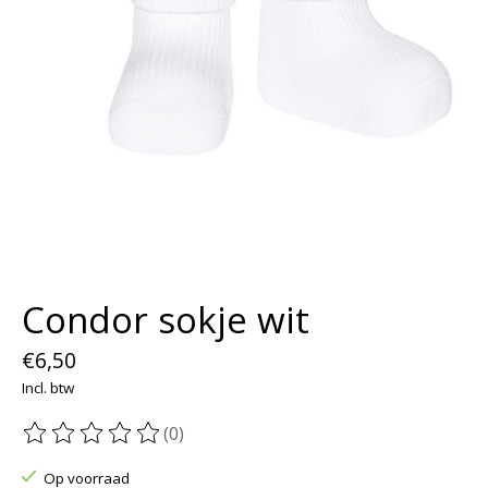
Condor sokje wit
€6,50
Incl. btw
(0)
De beoordeling van dit product is
0
van de 5
Op voorraad