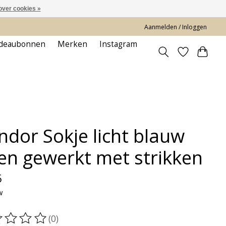
over cookies »
Aanmelden / Inloggen
deaubonnen
Merken
Instagram
ndor Sokje licht blauw
en gewerkt met strikken
5
w
(0)
oordeling van dit product is
0
van de 5