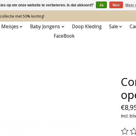
kies op om onze website te verbeteren. Is dat akkoord?
Ja
Nee
Meer 
ollectie met 50% korting!
 Meisjes
Baby Jongens
Doop Kleding
Sale
Ca
FaceBook
Co
op
€8,9
Incl. bt
De be