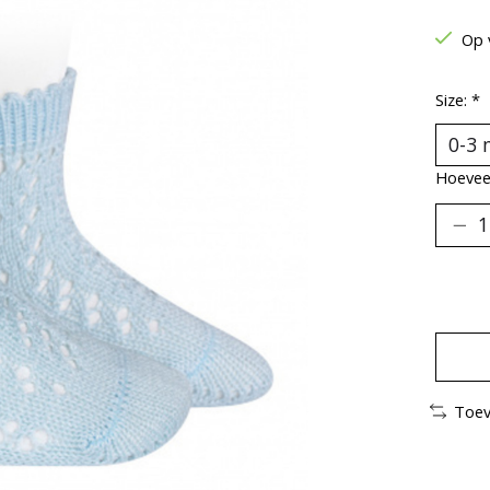
Op 
Size:
*
Hoeveel
Toev