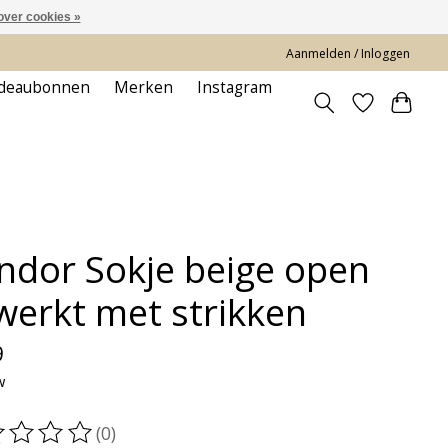
over cookies »
Aanmelden / Inloggen
deaubonnen
Merken
Instagram
ndor Sokje beige open
werkt met strikken
9
w
(0)
oordeling van dit product is
0
van de 5