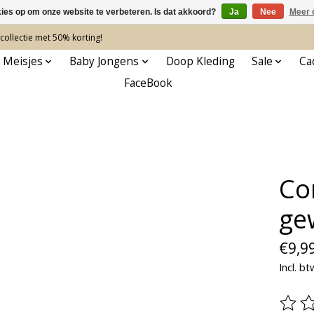
kies op om onze website te verbeteren. Is dat akkoord?
Ja
Nee
Meer 
ollectie met 50% korting!
 Meisjes
Baby Jongens
Doop Kleding
Sale
Ca
FaceBook
Co
ge
€9,9
Incl. bt
De be