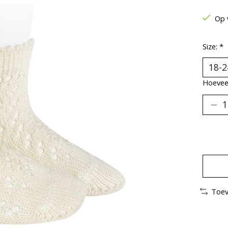
Op 
Size:
*
Hoeveel
Toev