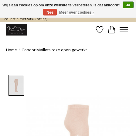
Wij slaan cookies op om onze website te verbeteren. Is dat akkoord?
Ja
Nee
Meer over cookies »
De nieuwe collectie komt eraan… en wij maken ruimte! Shop nu de zomer
collectie met 50% korting!
Verlanglijst
Winkelwa
Home
/
Condor Maillots roze open gewerkt
Product image slideshow Items