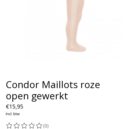
Condor Maillots roze
open gewerkt
€15,95
Incl. btw
(0)
De beoordeling van dit product is
0
van de 5