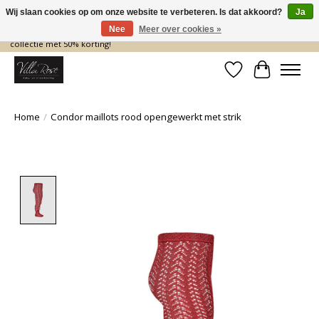
Wij slaan cookies op om onze website te verbeteren. Is dat akkoord?
Ja
Nee
Meer over cookies »
De nieuwe collectie komt eraan… en wij maken ruimte! Shop nu de zomer
collectie met 50% korting!
Verlanglijst
Winkelwa
Home
/
Condor maillots rood opengewerkt met strik
Product image slideshow Items