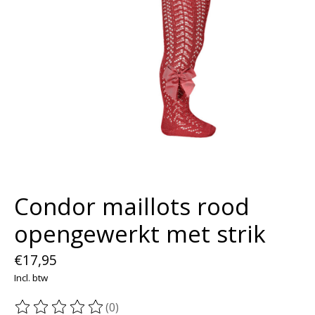
Condor maillots rood
opengewerkt met strik
€17,95
Incl. btw
(0)
De beoordeling van dit product is
0
van de 5