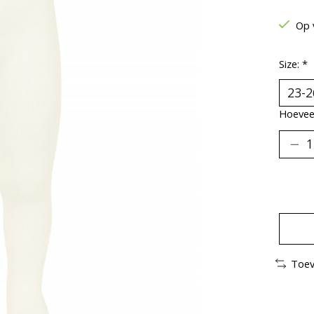
Op 
Size:
*
Hoeveel
Toev