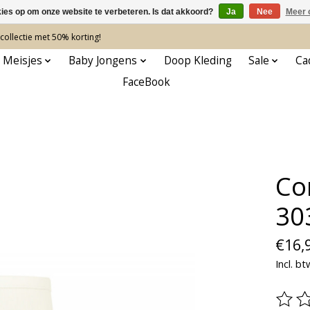
kies op om onze website te verbeteren. Is dat akkoord?
Ja
Nee
Meer 
ollectie met 50% korting!
 Meisjes
Baby Jongens
Doop Kleding
Sale
Ca
FaceBook
Co
30
€16,
Incl. bt
De be