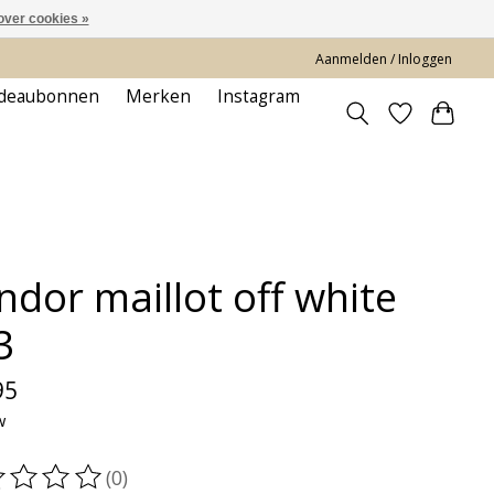
over cookies »
Aanmelden / Inloggen
deaubonnen
Merken
Instagram
ndor maillot off white
3
95
w
(0)
oordeling van dit product is
0
van de 5