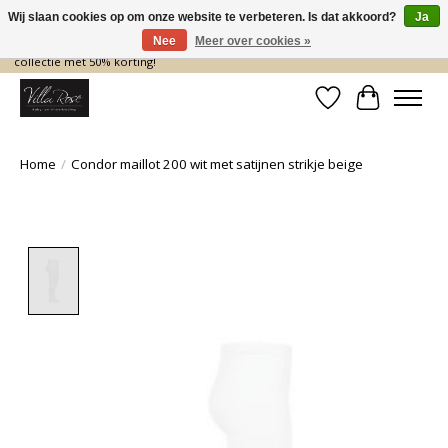
Wij slaan cookies op om onze website te verbeteren. Is dat akkoord?
Ja
Nee
Meer over cookies »
De nieuwe collectie komt eraan… en wij maken ruimte! Shop nu de zomer
collectie met 50% korting!
Verlanglijst
Winkelwa
Home
/
Condor maillot 200 wit met satijnen strikje beige
Product image slideshow Items