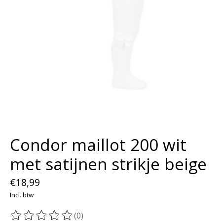
Condor maillot 200 wit
met satijnen strikje beige
€18,99
Incl. btw
(0)
De beoordeling van dit product is
0
van de 5