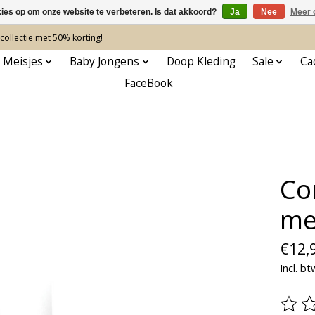
kies op om onze website te verbeteren. Is dat akkoord?
Ja
Nee
Meer 
ollectie met 50% korting!
 Meisjes
Baby Jongens
Doop Kleding
Sale
Ca
FaceBook
Co
me
€12,
Incl. bt
De be