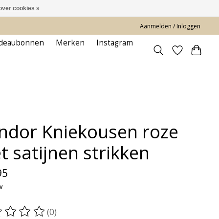
over cookies »
Aanmelden / Inloggen
deaubonnen
Merken
Instagram
ndor Kniekousen roze
t satijnen strikken
95
w
(0)
oordeling van dit product is
0
van de 5