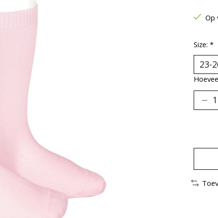
Op 
Size:
*
Hoeveel
Toev