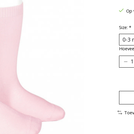
Op 
Size:
*
Hoeveel
Toev