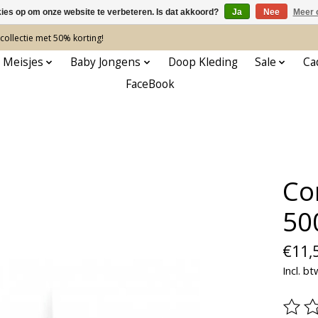
kies op om onze website te verbeteren. Is dat akkoord?
Ja
Nee
Meer 
ollectie met 50% korting!
 Meisjes
Baby Jongens
Doop Kleding
Sale
Ca
FaceBook
Co
500
€11,
Incl. bt
De be