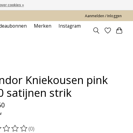
over cookies »
Aanmelden / Inloggen
deaubonnen
Merken
Instagram
ndor Kniekousen pink
 satijnen strik
50
w
(0)
oordeling van dit product is
0
van de 5