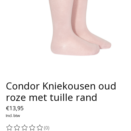
Condor Kniekousen oud
roze met tuille rand
€13,95
Incl. btw
(0)
De beoordeling van dit product is
0
van de 5