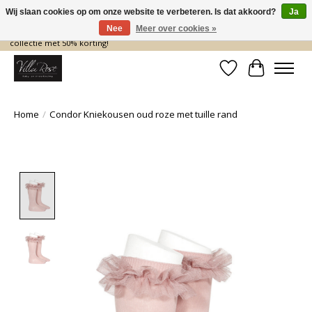
Wij slaan cookies op om onze website te verbeteren. Is dat akkoord?
Ja
Nee
Meer over cookies »
De nieuwe collectie komt eraan… en wij maken ruimte! Shop nu de zomer
collectie met 50% korting!
Verlanglijst
Winkelwa
Home
/
Condor Kniekousen oud roze met tuille rand
Product image slideshow Items