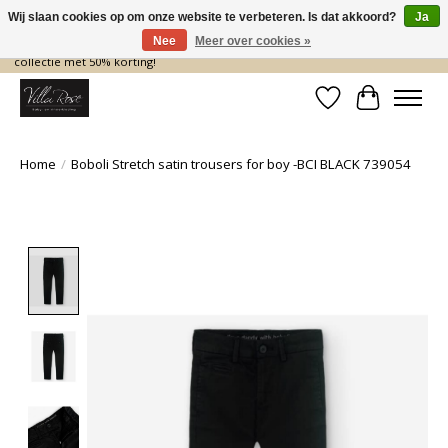
Wij slaan cookies op om onze website te verbeteren. Is dat akkoord?
Ja
Nee
Meer over cookies »
De nieuwe collectie komt eraan… en wij maken ruimte! Shop nu de zomer
collectie met 50% korting!
Verlanglijst
Winkelwa
Home
/
Boboli Stretch satin trousers for boy -BCI BLACK 739054
Product image slideshow Items