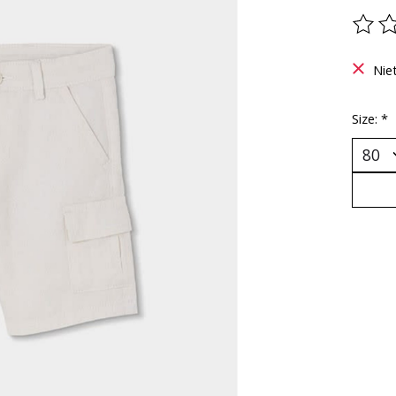
De be
Nie
Size:
*