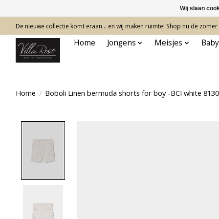
Wij slaan coo
De nieuwe collectie komt eraan… en wij maken ruimte! Shop nu de zomer c
Home
Jongens
Meisjes
Baby
Home
/
Boboli Linen bermuda shorts for boy -BCI white 813
Product image slideshow Items