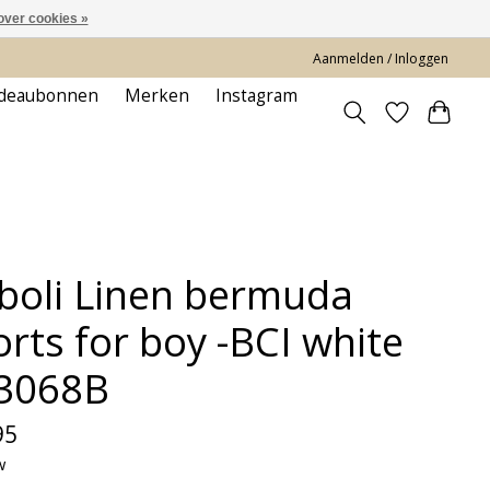
over cookies »
Aanmelden / Inloggen
deaubonnen
Merken
Instagram
boli Linen bermuda
orts for boy -BCI white
3068B
95
w