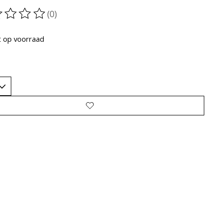
(0)
oordeling van dit product is
0
van de 5
t op voorraad