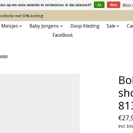
kies op om onze website te verbeteren. Is dat akkoord?
Ja
Nee
Meer 
ollectie met 50% korting!
 Meisjes
Baby Jongens
Doop Kleding
Sale
Ca
FaceBook
068B
Bo
sh
81
€27,
Incl. bt