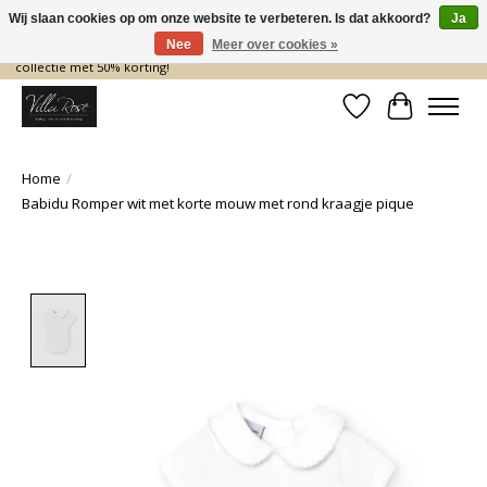
Wij slaan cookies op om onze website te verbeteren. Is dat akkoord?
Ja
Nee
Meer over cookies »
De nieuwe collectie komt eraan… en wij maken ruimte! Shop nu de zomer
collectie met 50% korting!
Verlanglijst
Winkelwa
Home
/
Babidu Romper wit met korte mouw met rond kraagje pique
Product image slideshow Items