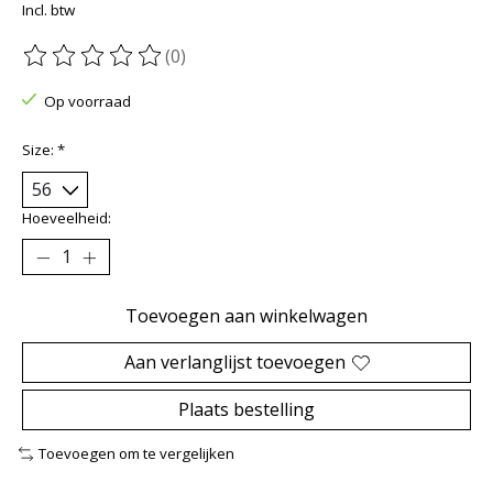
Incl. btw
(0)
De beoordeling van dit product is
0
van de 5
Op voorraad
Size:
*
Hoeveelheid:
Toevoegen aan winkelwagen
Aan verlanglijst toevoegen
Plaats bestelling
Toevoegen om te vergelijken