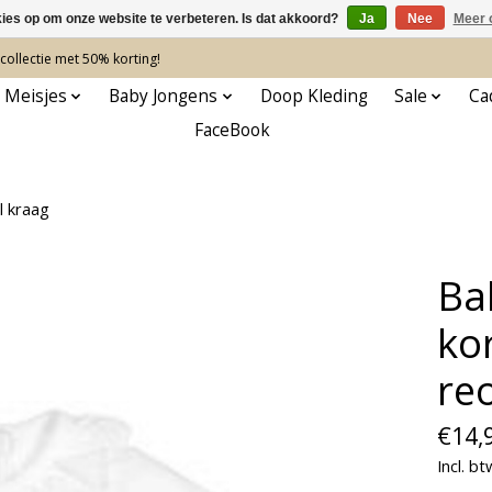
kies op om onze website te verbeteren. Is dat akkoord?
Ja
Nee
Meer 
ollectie met 50% korting!
 Meisjes
Baby Jongens
Doop Kleding
Sale
Ca
FaceBook
l kraag
Ba
ko
re
€14,
Incl. bt