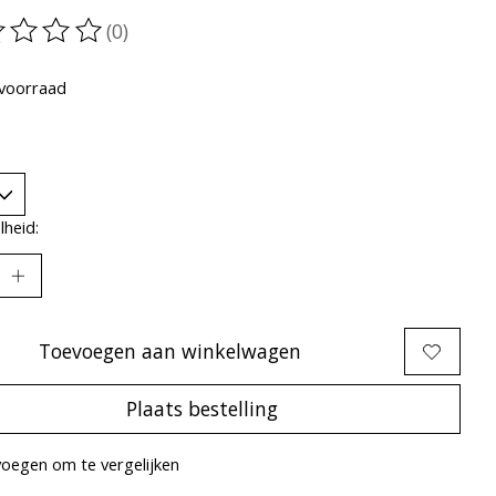
(0)
oordeling van dit product is
0
van de 5
voorraad
heid:
Toevoegen aan winkelwagen
Plaats bestelling
oegen om te vergelijken