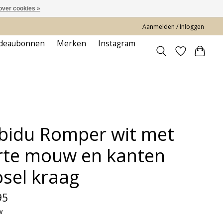
over cookies »
Aanmelden / Inloggen
deaubonnen
Merken
Instagram
bidu Romper wit met
rte mouw en kanten
osel kraag
95
w