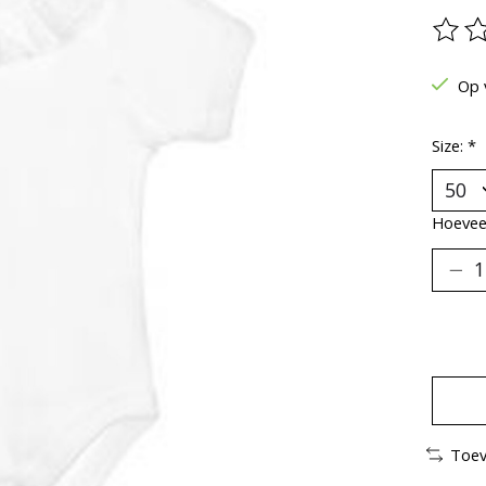
De be
Op 
Size:
*
Hoeveel
Toev