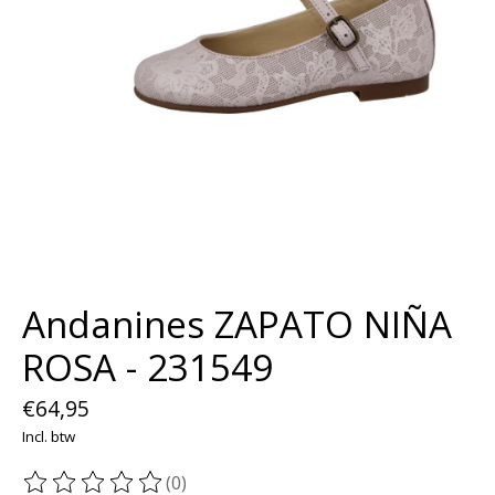
Andanines ZAPATO NIÑA
ROSA - 231549
€64,95
Incl. btw
(0)
De beoordeling van dit product is
0
van de 5