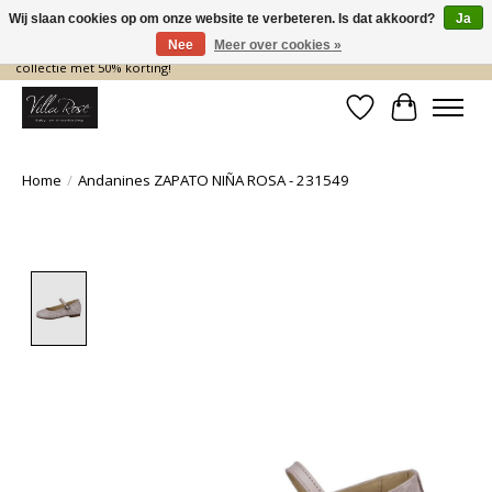
Wij slaan cookies op om onze website te verbeteren. Is dat akkoord?
Ja
Nee
Meer over cookies »
De nieuwe collectie komt eraan… en wij maken ruimte! Shop nu de zomer
collectie met 50% korting!
Verlanglijst
Winkelwa
Home
/
Andanines ZAPATO NIÑA ROSA - 231549
Product image slideshow Items