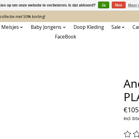
kies op om onze website te verbeteren. Is dat akkoord?
Ja
Nee
Meer 
ollectie met 50% korting!
 Meisjes
Baby Jongens
Doop Kleding
Sale
Ca
FaceBook
An
PL
€105
Incl. bt
De be