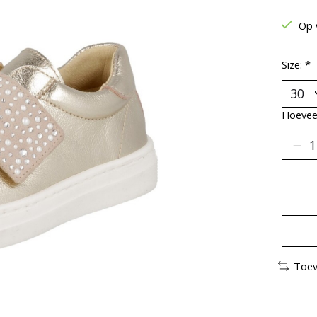
Op 
Size:
*
Hoeveel
Toev