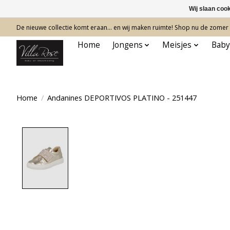
Wij slaan coo
De nieuwe collectie komt eraan… en wij maken ruimte! Shop nu de zomer c
Home
Jongens
Meisjes
Baby
Home
/
Andanines DEPORTIVOS PLATINO - 251447
Product image slideshow Items