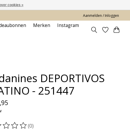
over cookies »
Aanmelden / Inloggen
deaubonnen
Merken
Instagram
danines DEPORTIVOS
ATINO - 251447
,95
w
(0)
oordeling van dit product is
0
van de 5