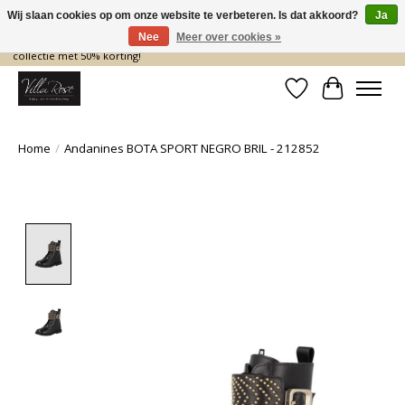
Wij slaan cookies op om onze website te verbeteren. Is dat akkoord?
Ja
Nee
Meer over cookies »
De nieuwe collectie komt eraan… en wij maken ruimte! Shop nu de zomer
collectie met 50% korting!
Verlanglijst
Winkelwa
Home
/
Andanines BOTA SPORT NEGRO BRIL - 212852
Product image slideshow Items