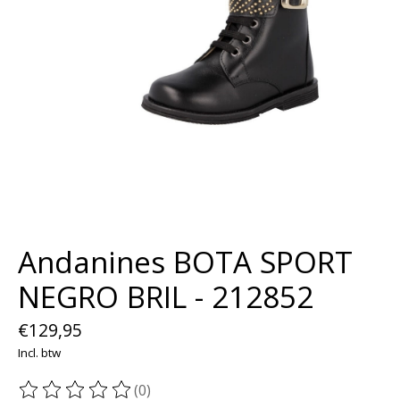
Andanines BOTA SPORT
NEGRO BRIL - 212852
€129,95
Incl. btw
(0)
De beoordeling van dit product is
0
van de 5