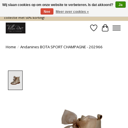
Wij slaan cookies op om onze website te verbeteren. Is dat akkoord?
Ja
Nee
Meer over cookies »
De nieuwe collectie komt eraan… en wij maken ruimte! Shop nu de zomer
collectie met 50% korting!
Verlanglijst
Winkelwa
Home
/
Andanines BOTA SPORT CHAMPAGNE - 202966
Product image slideshow Items